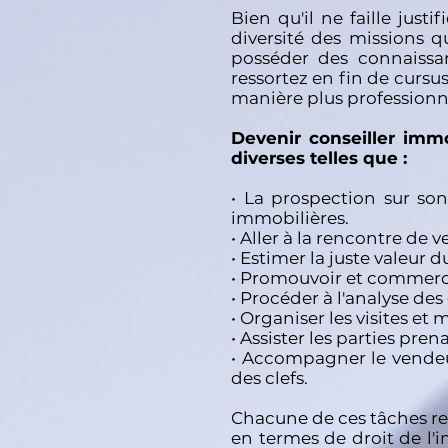
Bien qu'il ne faille just
diversité des missions q
posséder des connaissa
ressortez en fin de cursu
manière plus professionne
Devenir conseiller imm
diverses telles que :
• La prospection sur so
immobilières.
• Aller à la rencontre de v
• Estimer la juste valeur 
• Promouvoir et commerci
• Procéder à l'analyse des
• Organiser les visites et
• Assister les parties pr
• Accompagner le vendeur 
des clefs.
Chacune de ces tâches re
en termes de droit de l'