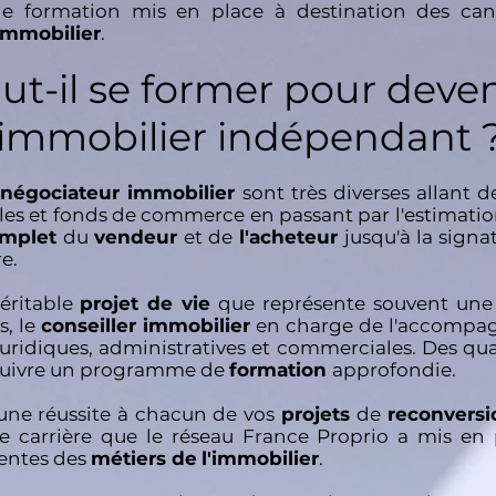
e formation mis en place à destination des cand
 immobilier
.
ut-il se former pour deven
immobilier indépendant 
 négociateur immobilier
sont très diverses allant d
es et fonds de commerce en passant par l'estimation
omplet
du
vendeur
et de
l'acheteur
jusqu'à la signa
e.
véritable
projet de vie
que représente souvent un
s, le
conseiller immobilier
en charge de l'accompag
uridiques, administratives et commerciales. Des qua
 suivre un programme de
formation
approfondie.
 une réussite à chacun de vos
projets
de
reconversi
 de carrière que le réseau France Proprio a mis 
tentes des
métiers de
l'immobilier
.