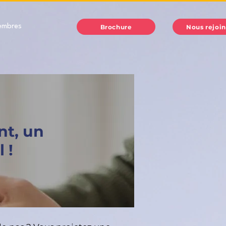
embres
Brochure
Nous rejoi
nt, un
 !