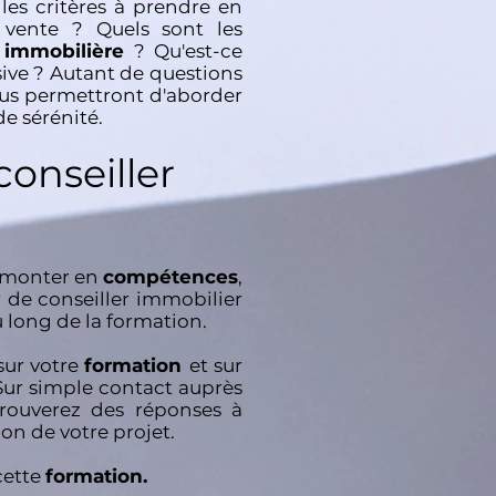
s critères à prendre en
 vente ? Quels sont les
n immobilière
? Qu'est-ce
sive ? Autant de questions
ous permettront d'aborder
e sérénité.
onseiller
, monter en
compétences
,
r de conseiller immobilier
long de la formation.
sur votre
formation
et sur
 Sur simple contact auprès
trouverez des réponses à
ion de votre projet.
cette
formation.