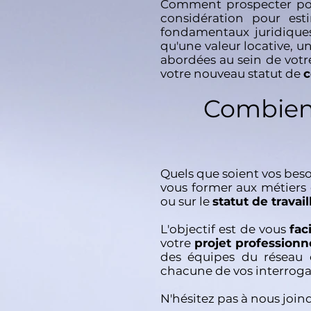
Comment prospecter pou
considération pour est
fondamentaux juridique
qu'une valeur locative, 
abordées au sein de votr
votre nouveau statut de
c
Combien 
Quels que soient vos bes
vous former aux métiers 
ou sur le
statut de trava
L'objectif est de vous
fac
votre
projet profession
des équipes du réseau d
chacune de vos interrogati
N'hésitez pas à nous joi