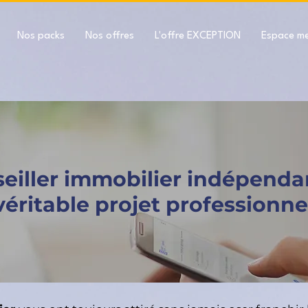
Nos packs
Nos offres
L'offre EXCEPTION
Espace m
eiller immobilier indépenda
véritable projet professionnel