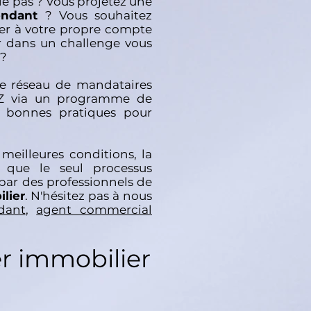
 le pas ? Vous projetez une
pendant
? Vous souhaitez
er à votre propre compte
er dans un challenge vous
 ?
 le réseau de mandataires
Z via un programme de
s bonnes pratiques pour
 meilleures conditions, la
 que le seul processus
 par des professionnels de
lier
. N'hésitez pas à nous
dant
,
agent commercial
er immobilier