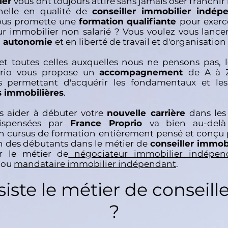
ier
vous ont toujours attiré sans jamais oser franchir
nnelle en qualité de
conseiller immobilier indé
vous promette une
formation qualifiante
pour exerc
ur immobilier non salarié ? Vous voulez vous lanc
n
autonomie
et en liberté de travail et d'organisation
 et toutes celles auxquelles nous ne pensons pas,
prio vous propose un
accompagnement
de A à 
 permettant d'acquérir les fondamentaux et le
s immobilières
.
s aider à débuter votre
nouvelle carrière
dans les
ispensées par
France Proprio
va bien au-delà
d'un cursus de formation entièrement pensé et conçu
on des débutants dans le métier de
conseiller immobi
r le métier de
négociateur immobilier indépen
ou
mandataire immobilier indépendant
.
iste le métier de conseill
?