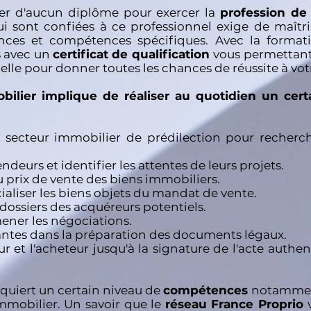
ifier d'aucun diplôme pour exercer la
profession de 
ui sont confiées à ce professionnel exige de maîtri
nces et compétences spécifiques. Avec la format
s avec un
certificat de qualification
vous permettant
lle pour donner toutes les chances de réussite à votr
obilier implique de réaliser au quotidien un ce
n secteur immobilier de prédilection pour recherc
endeurs et identifier les attentes de leurs projets.
du prix de vente des biens immobiliers.
aliser les biens objets du mandat de vente.
 dossiers des acquéreurs potentiels.
 mener les négociations.
enantes dans la préparation des documents légaux.
et l'acheteur jusqu'à la signature de l'acte authen
quiert un certain niveau de
compétences
notamment
immobilier. Un savoir que le
réseau France Proprio