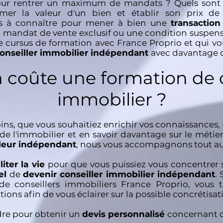
r rentrer un maximum de mandats ? Quels sont le
imer la valeur d'un bien et établir son prix de
s à connaître pour mener à bien une
transactio
un mandat de vente exclusif ou une condition suspen
e cursus de formation avec France Proprio et qui v
onseiller immobilier indépendant
avec davantage d
coûte une formation de c
immobilier ?
oins, que vous souhaitiez enrichir vos connaissances
de l'immobilier et en savoir davantage sur le métie
illeur indépendant
, nous vous accompagnons tout au 
iliter la vie
pour que vous puissiez vous concentrer 
nel
de
devenir conseiller immobilier indépendant
.
e conseillers immobiliers France Proprio, vous 
ons afin de vous éclairer sur la possible concrétisat
ndre pour obtenir un
devis personnalisé
concernant 