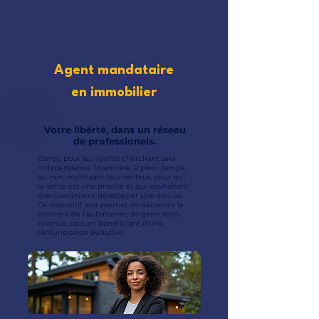
Agent mandataire
en immobilier
Votre libérté, dans un réseau
de professionels.
Conçu pour les agents cherchant une
indépendance financière, à plein temps
ou non, maîtrisant leur secteur, pour qui
la vente est une priorité et qui souhaitent
éventuellement développer une équipe.
Ce dispositif leur permet de découvrir le
bonheur de l’autonomie, de gérer leurs
revenus, tout en bénéficiant d’une
rémunération évolutive.