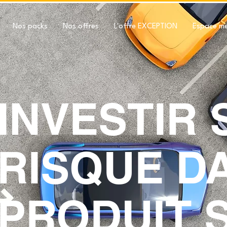
Nos packs
Nos offres
L'offre EXCEPTION
Espace m
INVESTIR
RISQUE D
PRODUIT 