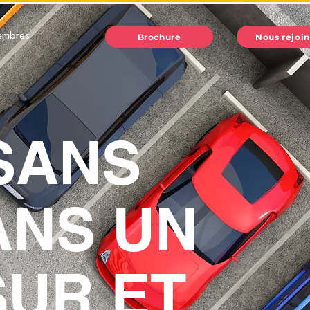
embres
Brochure
Nous rejoi
 SANS
ANS UN
SUR ET