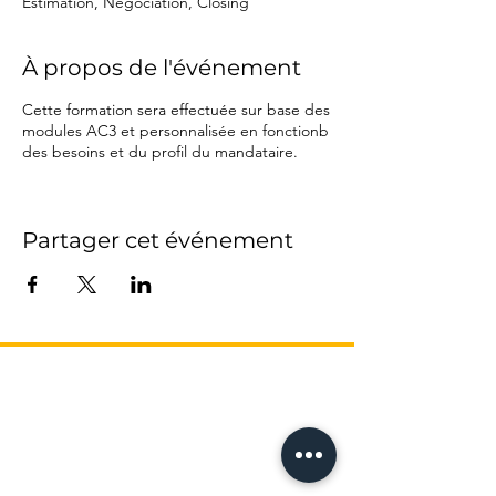
Estimation, Négociation, Closing
À propos de l'événement
Cette formation sera effectuée sur base des
modules AC3 et personnalisée en fonctionb
des besoins et du profil du mandataire.
Partager cet événement
L’AGENCE
17 Avenue Honoré Serres
-
Métro Compans
31000 Toulouse
Tel: 05 61 62 62 23
recrutement@franceproprio.com