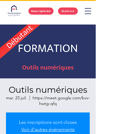
Nous rejoindre
Brochure
Outils numériques
mar. 23 juil.
  |  
https://meet.google.com/bvv-
hwtg-qfq
Les inscriptions sont closes
Voir d'autres événements