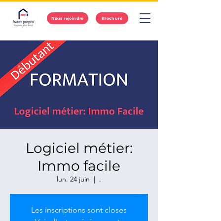
Nous rejoindre
Brochure
Logiciel métier:
Immo facile
lun. 24 juin
  |  
.
Les inscriptions sont closes