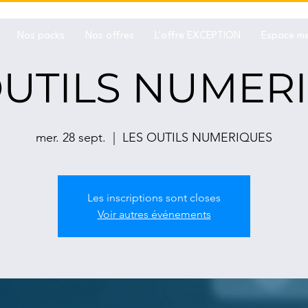
Nos packs
Nos offres
L'offre EXCEPTION
Espace m
OUTILS NUMER
mer. 28 sept.
  |  
LES OUTILS NUMERIQUES
Les inscriptions sont closes
Voir autres événements