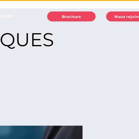
embres
Brochure
Nous rejoi
IQUES