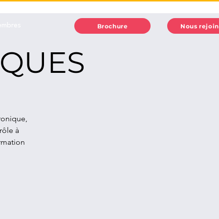
embres
Brochure
Nous rejoi
IQUES
tronique,
rôle à
rmation