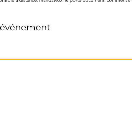
 contrôle à distance, mandatvox, le porte document, comment s'
t événement
DEVENIR MANDATAIRE FRANCE PROPRIO
Notre système
Nos Packs
L’offre du moment