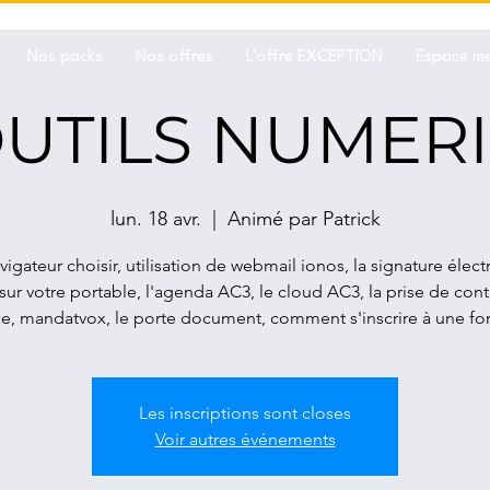
Nos packs
Nos offres
L'offre EXCEPTION
Espace m
OUTILS NUMER
lun. 18 avr.
  |  
Animé par Patrick
igateur choisir, utilisation de webmail ionos, la signature élec
sur votre portable, l'agenda AC3, le cloud AC3, la prise de cont
ce, mandatvox, le porte document, comment s'inscrire à une fo
Les inscriptions sont closes
Voir autres événements