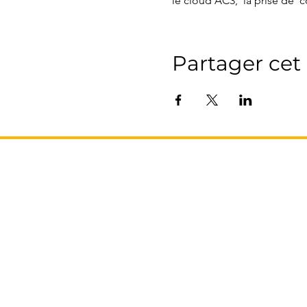
le cloud AC3,  la prise de 
Partager ce
L’AGENCE
17 Avenue Honoré Serres
-
Métro Compans
31000 Toulouse
Tel: 05 61 62 62 23
recrutement@franceproprio.com
Qui sommes nous ?
Nous contacter