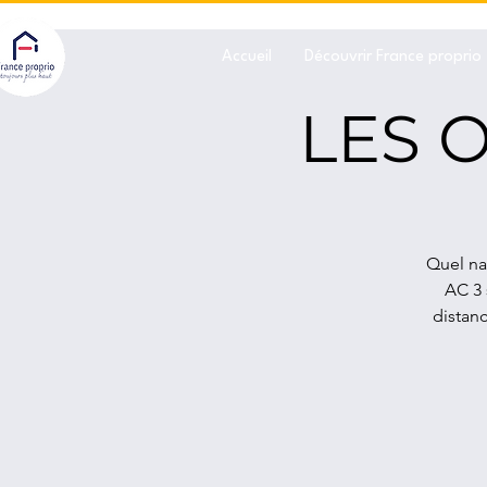
Accueil
Découvrir France proprio
LES 
Quel nav
AC 3 
distan