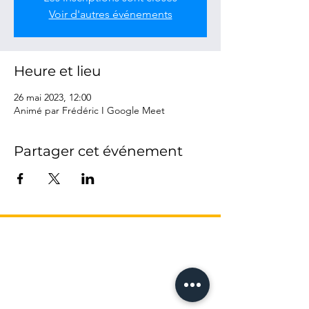
Voir d'autres événements
Heure et lieu
26 mai 2023, 12:00
Animé par Frédéric I Google Meet
Partager cet événement
L’AGENCE
17 Avenue Honoré Serres
-
Métro Compans
31000 Toulouse
Tel: 05 61 62 62 23