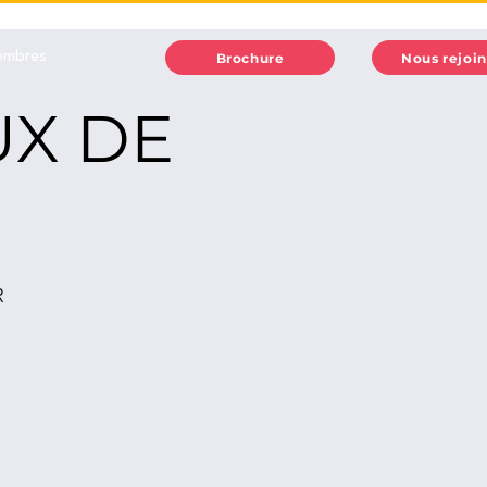
embres
Brochure
Nous rejoi
X DE
R