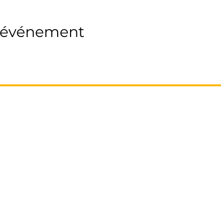
t événement
DEVENIR MANDATAIRE FRANCE PROPRIO
Notre système
Nos Packs
L’offre du moment