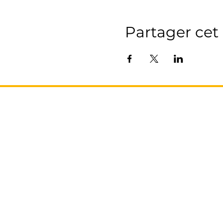
Partager ce
L’AGENCE
17 Avenue Honoré Serres
-
Métro Compans
31000 Toulouse
Tel: 05 61 62 62 23
recrutement@franceproprio.com
Qui sommes nous ?
Nous contacter