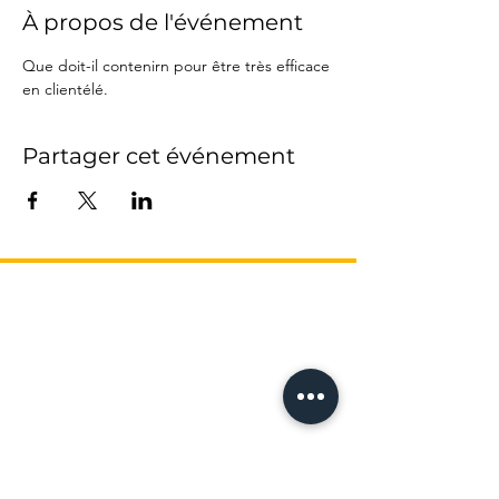
À propos de l'événement
Que doit-il contenirn pour être très efficace 
en clientélé.
Partager cet événement
L’AGENCE
17 Avenue Honoré Serres
-
Métro Compans
31000 Toulouse
Tel: 05 61 62 62 23
recrutement@franceproprio.com
Qui sommes nous ?
Nous contacter