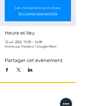
Les inscriptions sont closes
Voir autres événements
Heure et lieu
12 juil. 2022, 15:00 – 16:00
Animé par Frédéric I Google Meet
Partager cet événement
L’AGENCE
17 Avenue Honoré Serres
-
Métro Compans
31000 Toulouse