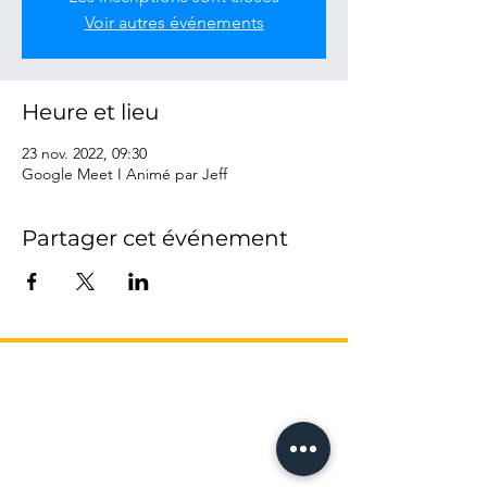
Voir autres événements
Heure et lieu
23 nov. 2022, 09:30
Google Meet I Animé par Jeff
Partager cet événement
L’AGENCE
17 Avenue Honoré Serres
-
Métro Compans
31000 Toulouse
Tel: 05 61 62 62 23