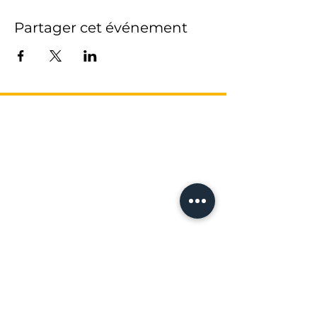
Partager cet événement
L’AGENCE
17 Avenue Honoré Serres
-
Métro Compans
31000 Toulouse
Tel: 05 61 62 62 23
recrutement@franceproprio.com
Qui sommes nous ?
Nous contacter
DEVENIR MANDATAIRE FRANCE
PROPRIO
Notre système
Nos Packs
L’offre du moment