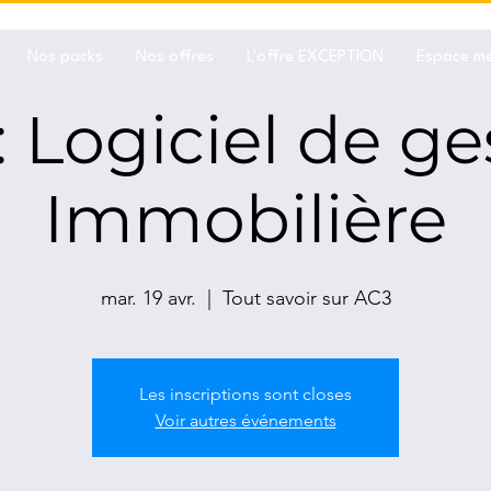
Nos packs
Nos offres
L'offre EXCEPTION
Espace m
: Logiciel de ge
Immobilière
mar. 19 avr.
  |  
Tout savoir sur AC3
Les inscriptions sont closes
Voir autres événements