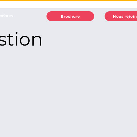
embres
Brochure
Nous rejoi
stion